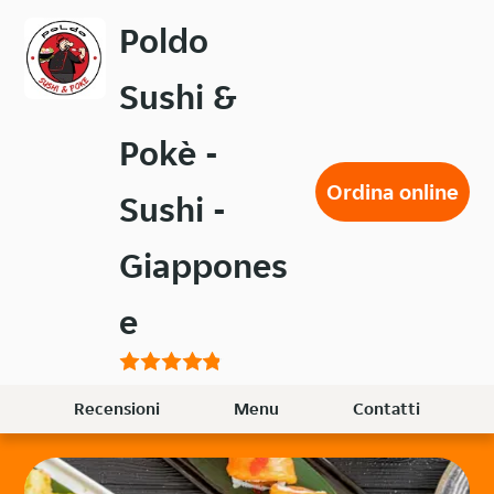
Passa
Poldo
al
contenuto
Sushi &
principale
Pokè -
Ordina online
Sushi -
Giappones
e
Recensioni
Menu
Contatti